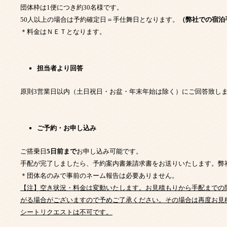
団体枠は1便につき約30名様です。
50人以上の場合は予約確定日＝手仕舞日となります。
（弊社での宿泊
＊料金はＮＥＴとなります。
担当者より回答
原則3営業日以内（土日祝日・お盆・年末年始は除く）にご回答致し
ご予約・お申し込み
ご搭乗日
5
日前まで
お申し込み可能です。
手配が完了しましたら、予約案内書兼請求書をお送りいたします。弊
＊団体名のみで事前のネーム報告は必要ありません。
【注】空き状況・料金は変動いたします。お見積もりから手配までの
がる場合がございますので予めご了承ください。その場合は再度お見
シートリクエストは不可です。