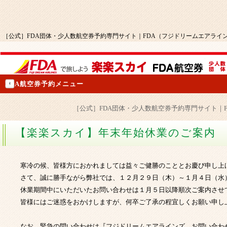
［公式］FDA団体・少人数航空券予約専門サイト｜FDA（フジドリームエアライ
FDA航空券予約メニュー
［公式］FDA団体・少人数航空券予約専門サイト｜
【楽楽スカイ】年末年始休業のご案内
寒冷の候、皆様方におかれましては益々ご健勝のこととお慶び申し上
さて、誠に勝手ながら弊社では、１２月２９日（木）～１月４日（水
休業期間中にいただいたお問い合わせは１月５日以降順次ご案内させ
皆様にはご迷惑をおかけしますが、何卒ご了承の程宜しくお願い申し
なお、緊急の問い合わせは『フジドリームエアラインズ お問い合わ